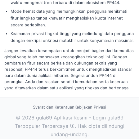
waktu mengenai tren terbaru di dalam ekosistem PP444.
Mode hemat data yang memungkinkan pengguna menikmati
fitur lengkap tanpa khawatir menghabiskan kuota internet
secara berlebihan.
Keamanan privasi tingkat tinggi yang melindungi data pengguna
dengan enkripsi enkripsi mutakhir untuk kenyamanan maksimal.
Jangan lewatkan kesempatan untuk menjadi bagian dari komunitas
global yang telah merasakan kecanggihan teknologi ini. Dengan
pembaruan fitur secara berkala dan dukungan teknis yang
responsif, PP444 terus berkomitmen untuk menghadirkan standar
baru dalam dunia aplikasi hiburan. Segera unduh PP444 di
perangkat Anda dan rasakan sendiri kemudahan serta keseruan
yang ditawarkan dalam satu aplikasi yang ringkas dan bertenaga.
Syarat dan Ketentuan
Kebijakan Privasi
© 2026 gula69 Aplikasi Resmi - Login gula69
Terpopuler Terpercaya 🎯. Hak cipta dilindungi
undang-undang.