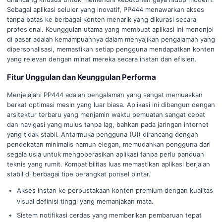
Sebagai aplikasi seluler yang inovatif, PP444 menawarkan akses
tanpa batas ke berbagai konten menarik yang dikurasi secara
profesional. Keunggulan utama yang membuat aplikasi ini menonjol
di pasar adalah kemampuannya dalam menyajikan pengalaman yang
dipersonalisasi, memastikan setiap pengguna mendapatkan konten
yang relevan dengan minat mereka secara instan dan efisien.
Fitur Unggulan dan Keunggulan Performa
Menjelajahi PP444 adalah pengalaman yang sangat memuaskan
berkat optimasi mesin yang luar biasa. Aplikasi ini dibangun dengan
arsitektur terbaru yang menjamin waktu pemuatan sangat cepat
dan navigasi yang mulus tanpa lag, bahkan pada jaringan internet
yang tidak stabil. Antarmuka pengguna (UI) dirancang dengan
pendekatan minimalis namun elegan, memudahkan pengguna dari
segala usia untuk mengoperasikan aplikasi tanpa perlu panduan
teknis yang rumit. Kompatibilitas luas memastikan aplikasi berjalan
stabil di berbagai tipe perangkat ponsel pintar.
Akses instan ke perpustakaan konten premium dengan kualitas
visual definisi tinggi yang memanjakan mata.
Sistem notifikasi cerdas yang memberikan pembaruan tepat