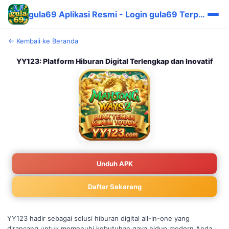
gula69 Aplikasi Resmi - Login gula69 Terpopuler Terpercaya 🎯
← Kembali ke Beranda
YY123: Platform Hiburan Digital Terlengkap dan Inovatif
Unduh APK
Daftar Sekarang
YY123 hadir sebagai solusi hiburan digital all-in-one yang
dirancang untuk memenuhi kebutuhan gaya hidup modern Anda.